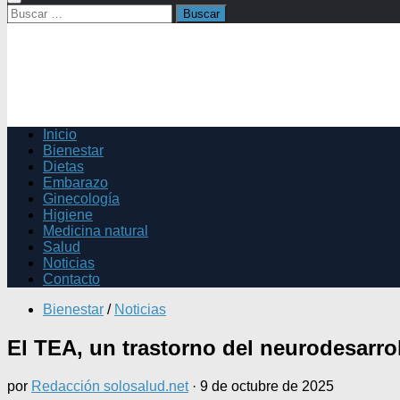
Buscar:
Inicio
Bienestar
Dietas
Embarazo
Ginecología
Higiene
Medicina natural
Salud
Noticias
Contacto
Bienestar
/
Noticias
El TEA, un trastorno del neurodesarro
por
Redacción solosalud.net
·
9 de octubre de 2025