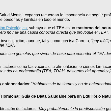
alud Mental, expertos recuerdan la importancia de seguir pro
de personas y familias en todo el mundo.
ión Psicológica
, subraya que el TEA es un
trastorno del neur
 pero no hay una causa conocida directa que provoque el TEA”.
 investigación, aunque, tal y como precisa Carrera
, “hay múlti
del TEA”.
udios con gemelos que sirven de base para entender el TEA des
 factores como las vacunas, la alimentación o ciertos fármacos
nos del neurodesarrollo (TEA, TDAH, trastornos del aprendizaje
 y enfermedades
: “
Hablamos de trastornos y no de enfermedad
 Hormonal: Guía de Dieta Saludable para un Equilibrio Natu
binación de factores
. “Muy probablemente la predisposición g