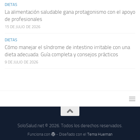
DIETAS
La alimentación saludable gana protagonismo con el apoyo
de profesionales
15 DE JULIO DE 2026
DIETAS
Cómo manejar el síndrome de intestino irritable con una
dieta adecuada: Guía completa y consejos prácticos
9 DE JULIO DE 2026
SoloSalud.net © 2026. Todos los derechos reservados.
Funciona con
- Diseñado con el
Tema Hueman