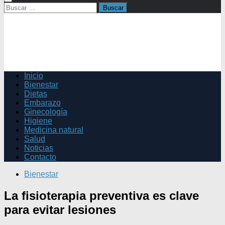
Buscar:
Inicio
Bienestar
Dietas
Embarazo
Ginecología
Higiene
Medicina natural
Salud
Noticias
Contacto
Bienestar
La fisioterapia preventiva es clave
para evitar lesiones