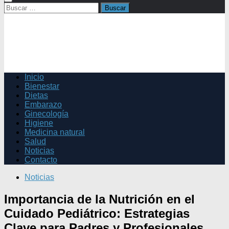
Buscar:
Inicio
Bienestar
Dietas
Embarazo
Ginecología
Higiene
Medicina natural
Salud
Noticias
Contacto
Noticias
Importancia de la Nutrición en el
Cuidado Pediátrico: Estrategias
Clave para Padres y Profesionales