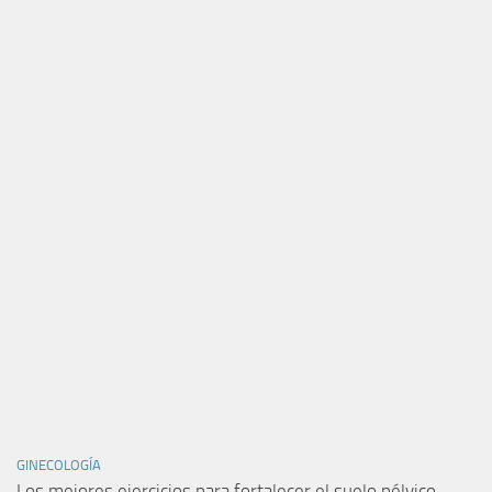
GINECOLOGÍA
Los mejores ejercicios para fortalecer el suelo pélvico