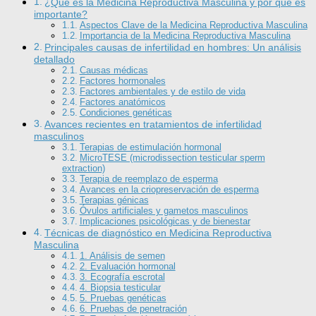
¿Qué es la Medicina Reproductiva Masculina y por qué es
importante?
Aspectos Clave de la Medicina Reproductiva Masculina
Importancia de la Medicina Reproductiva Masculina
Principales causas de infertilidad en hombres: Un análisis
detallado
Causas médicas
Factores hormonales
Factores ambientales y de estilo de vida
Factores anatómicos
Condiciones genéticas
Avances recientes en tratamientos de infertilidad
masculinos
Terapias de estimulación hormonal
MicroTESE (microdissection testicular sperm
extraction)
Terapia de reemplazo de esperma
Avances en la criopreservación de esperma
Terapias génicas
Óvulos artificiales y gametos masculinos
Implicaciones psicológicas y de bienestar
Técnicas de diagnóstico en Medicina Reproductiva
Masculina
1. Análisis de semen
2. Evaluación hormonal
3. Ecografía escrotal
4. Biopsia testicular
5. Pruebas genéticas
6. Pruebas de penetración