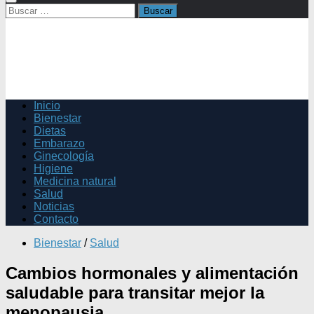
Buscar:
Inicio
Bienestar
Dietas
Embarazo
Ginecología
Higiene
Medicina natural
Salud
Noticias
Contacto
Bienestar
/
Salud
Cambios hormonales y alimentación
saludable para transitar mejor la
menopausia