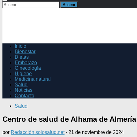
Buscar:
Inicio
Bienestar
Dietas
Embarazo
Ginecología
Higiene
Medicina natural
Salud
Noticias
Contacto
Salud
Centro de salud de Alhama de Almería
por
Redacción solosalud.net
·
21 de noviembre de 2024