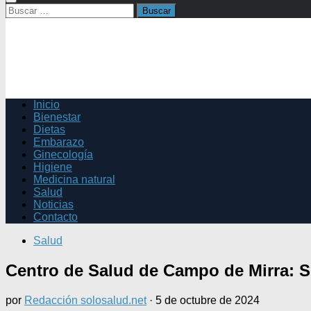
Buscar:
Inicio
Bienestar
Dietas
Embarazo
Ginecología
Higiene
Medicina natural
Salud
Noticias
Contacto
Salud
Centro de Salud de Campo de Mirra: S
por
Redacción solosalud.net
·
5 de octubre de 2024