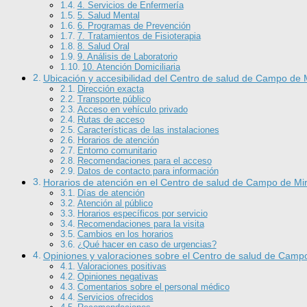
4. Servicios de Enfermería
5. Salud Mental
6. Programas de Prevención
7. Tratamientos de Fisioterapia
8. Salud Oral
9. Análisis de Laboratorio
10. Atención Domiciliaria
Ubicación y accesibilidad del Centro de salud de Campo de 
Dirección exacta
Transporte público
Acceso en vehículo privado
Rutas de acceso
Características de las instalaciones
Horarios de atención
Entorno comunitario
Recomendaciones para el acceso
Datos de contacto para información
Horarios de atención en el Centro de salud de Campo de Mi
Días de atención
Atención al público
Horarios específicos por servicio
Recomendaciones para la visita
Cambios en los horarios
¿Qué hacer en caso de urgencias?
Opiniones y valoraciones sobre el Centro de salud de Camp
Valoraciones positivas
Opiniones negativas
Comentarios sobre el personal médico
Servicios ofrecidos