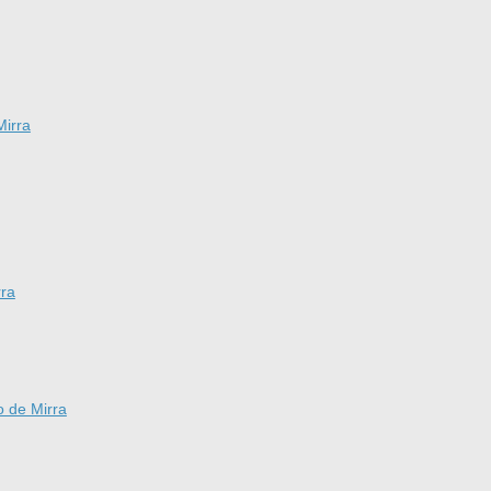
Mirra
rra
o de Mirra