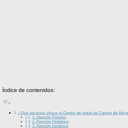
Índice de contenidos:
¿Qué servicios ofrece el Centro de salud de Campo de Mirr
1. Atención Primaria
2. Atención Pediátrica
3. Atención Geriátrica