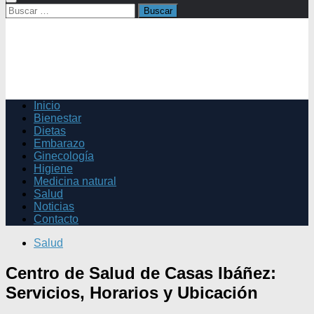
Buscar:
Inicio
Bienestar
Dietas
Embarazo
Ginecología
Higiene
Medicina natural
Salud
Noticias
Contacto
Salud
Centro de Salud de Casas Ibáñez:
Servicios, Horarios y Ubicación