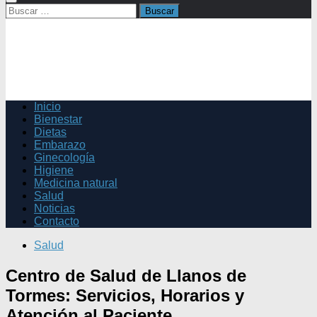
Buscar:
Inicio
Bienestar
Dietas
Embarazo
Ginecología
Higiene
Medicina natural
Salud
Noticias
Contacto
Salud
Centro de Salud de Llanos de
Tormes: Servicios, Horarios y
Atención al Paciente