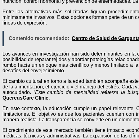
nutrición, control hormonal y prevención de enfermedades. La
Entre las alternativas más solicitadas figuran procedimi
mínimamente invasivos. Estas opciones forman parte de un cat
líneas de expresión.
Contenido recomendado:
Centro de Salud de Garganta 
Los avances en investigación han sido determinantes en la e
posibilidad de reparar tejidos y abordar patologías relacio
rumbo hacia un enfoque más científico y menos limitado a la 
desafíos del envejecimiento.
El cambio cultural en torno a la edad también acompaña este
de la alimentación, el ejercicio y el manejo del estrés. Cad
autocuidado.
“Este cambio de mentalidad refuerza la búsq
QuercusCare Clinic.
En este contexto, la educación cumple un papel relevante. Cl
limitaciones. El objetivo es que los pacientes cuenten con 
manera realista. La transparencia se convierte en un elemento
El crecimiento de este mercado también tiene impacto econ
médicas, técnicas y administrativas. La expansión de las clín