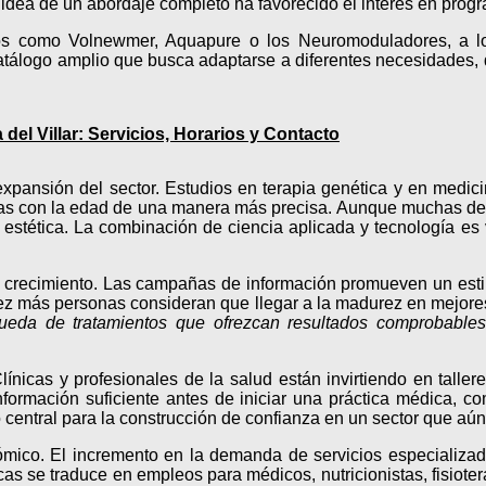
 idea de un abordaje completo ha favorecido el interés en prog
entos como Volnewmer, Aquapure o los Neuromoduladores, a 
álogo amplio que busca adaptarse a diferentes necesidades, de
del Villar: Servicios, Horarios y Contacto
xpansión del sector. Estudios en terapia genética y en medic
nadas con la edad de una manera más precisa. Aunque muchas de 
estética. La combinación de ciencia aplicada y tecnología es v
 crecimiento. Las campañas de información promueven un estil
a vez más personas consideran que llegar a la madurez en mejo
ueda de tratamientos que ofrezcan resultados comprobables 
ínicas y profesionales de la salud están invirtiendo en tallere
información suficiente antes de iniciar una práctica médica, c
 central para la construcción de confianza en un sector que aú
ómico. El incremento en la demanda de servicios especializa
icas se traduce en empleos para médicos, nutricionistas, fisio