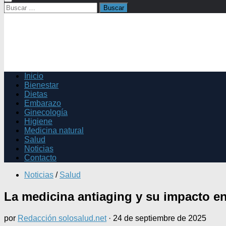
Buscar:
Inicio
Bienestar
Dietas
Embarazo
Ginecología
Higiene
Medicina natural
Salud
Noticias
Contacto
Noticias
/
Salud
La medicina antiaging y su impacto en
por
Redacción solosalud.net
·
24 de septiembre de 2025