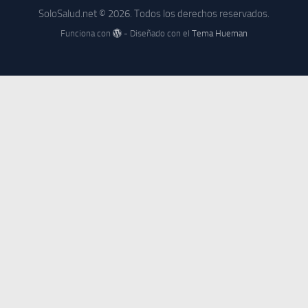
SoloSalud.net © 2026. Todos los derechos reservados.
Funciona con
- Diseñado con el
Tema Hueman