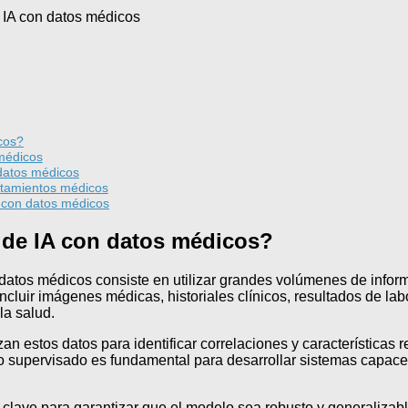
cos?
 médicos
 datos médicos
ratamientos médicos
A con datos médicos
 de IA con datos médicos?
n datos médicos consiste en utilizar grandes volúmenes de infor
luir imágenes médicas, historiales clínicos, resultados de labo
la salud.
n estos datos para identificar correlaciones y características r
supervisado es fundamental para desarrollar sistemas capaces 
clave para garantizar que el modelo sea robusto y generalizab