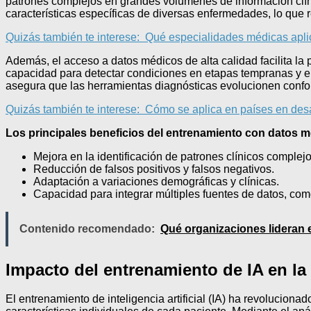
patrones complejos en grandes volúmenes de información clínic
características específicas de diversas enfermedades, lo que r
Quizás también te interese:
Qué especialidades médicas aplic
Además, el acceso a datos médicos de alta calidad facilita la
capacidad para detectar condiciones en etapas tempranas y en
asegura que las herramientas diagnósticas evolucionen conf
Quizás también te interese:
Cómo se aplica en países en desarr
Los principales beneficios del entrenamiento con datos mé
Mejora en la identificación de patrones clínicos complejo
Reducción de falsos positivos y falsos negativos.
Adaptación a variaciones demográficas y clínicas.
Capacidad para integrar múltiples fuentes de datos, como
Contenido recomendado:
Qué organizaciones lideran e
Impacto del entrenamiento de IA en la
El entrenamiento de inteligencia artificial (IA) ha revolucio