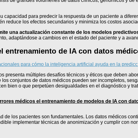
lisis de grandes volúmenes de datos clínicos, genómicos y de es
u capacidad para predecir la respuesta de un paciente a diferen
ién reduce los efectos secundarios y minimiza los costos asocia
ite una actualización constante de los modelos predictivo
nto, adaptándose a cambios en el estado del paciente y a avance
el entrenamiento de IA con datos médi
cionales para cómo la inteligencia artificial ayuda en la predi
dicos presenta múltiples desafíos técnicos y éticos que deben ab
e los conjuntos de datos médicos pueden ser incompletos, sesg
cen bien o que perpetúen desigualdades en el diagnóstico y tra
rrores médicos el entrenamiento de modelos de IA con da
idad de los pacientes son fundamentales. Los datos médicos con
escindible implementar técnicas de anonimización y cumplir con