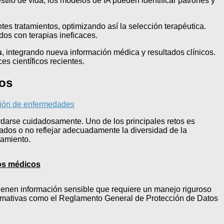
tilo de vida, los modelos de IA pueden identificar patrones y
tes tratamientos, optimizando así la selección terapéutica.
dos con terapias ineficaces.
s
, integrando nueva información médica y resultados clínicos.
s científicos recientes.
cos
cción de enfermedades
ordarse cuidadosamente. Uno de los principales retos es
ados o no reflejar adecuadamente la diversidad de la
tamiento.
tos médicos
tienen información sensible que requiere un manejo riguroso
 normativas como el Reglamento General de Protección de Datos