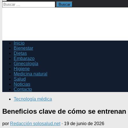
Buscar:
Inicio
Bienestar
Dietas
Embarazo
Ginecología
Higiene
Medicina natural
Salud
Noticias
Contacto
Tecnología médica
Beneficios clave de cómo se entrenan
por
Redacción solosalud.net
·
19 de junio de 2026