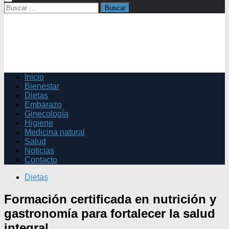
Buscar:
Inicio
Bienestar
Dietas
Embarazo
Ginecología
Higiene
Medicina natural
Salud
Noticias
Contacto
Dietas
Formación certificada en nutrición y
gastronomía para fortalecer la salud
integral