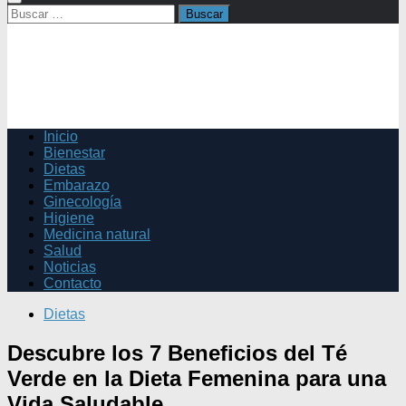
Buscar:
Inicio
Bienestar
Dietas
Embarazo
Ginecología
Higiene
Medicina natural
Salud
Noticias
Contacto
Dietas
Descubre los 7 Beneficios del Té
Verde en la Dieta Femenina para una
Vida Saludable