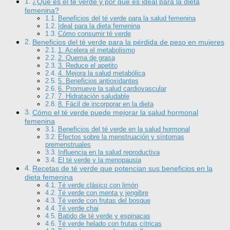
¿Qué es el té verde y por qué es ideal para la dieta
femenina?
Beneficios del té verde para la salud femenina
Ideal para la dieta femenina
Cómo consumir té verde
Beneficios del té verde para la pérdida de peso en mujeres
1. Acelera el metabolismo
2. Quema de grasa
3. Reduce el apetito
4. Mejora la salud metabólica
5. Beneficios antioxidantes
6. Promueve la salud cardiovascular
7. Hidratación saludable
8. Fácil de incorporar en la dieta
Cómo el té verde puede mejorar la salud hormonal
femenina
Beneficios del té verde en la salud hormonal
Efectos sobre la menstruación y síntomas
premenstruales
Influencia en la salud reproductiva
El té verde y la menopausia
Recetas de té verde que potencian sus beneficios en la
dieta femenina
Té verde clásico con limón
Té verde con menta y jengibre
Té verde con frutas del bosque
Té verde chai
Batido de té verde y espinacas
Té verde helado con frutas cítricas