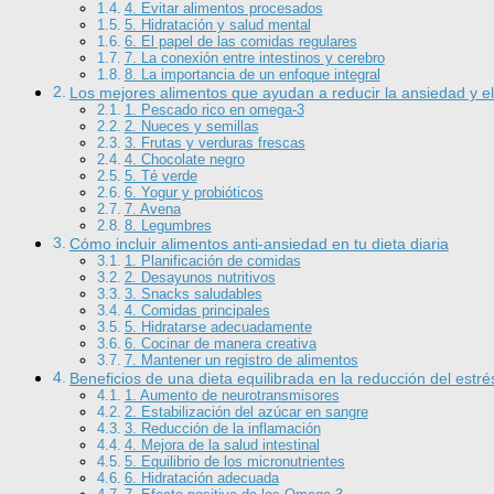
4. Evitar alimentos procesados
5. Hidratación y salud mental
6. El papel de las comidas regulares
7. La conexión entre intestinos y cerebro
8. La importancia de un enfoque integral
Los mejores alimentos que ayudan a reducir la ansiedad y el
1. Pescado rico en omega-3
2. Nueces y semillas
3. Frutas y verduras frescas
4. Chocolate negro
5. Té verde
6. Yogur y probióticos
7. Avena
8. Legumbres
Cómo incluir alimentos anti-ansiedad en tu dieta diaria
1. Planificación de comidas
2. Desayunos nutritivos
3. Snacks saludables
4. Comidas principales
5. Hidratarse adecuadamente
6. Cocinar de manera creativa
7. Mantener un registro de alimentos
Beneficios de una dieta equilibrada en la reducción del estré
1. Aumento de neurotransmisores
2. Estabilización del azúcar en sangre
3. Reducción de la inflamación
4. Mejora de la salud intestinal
5. Equilibrio de los micronutrientes
6. Hidratación adecuada