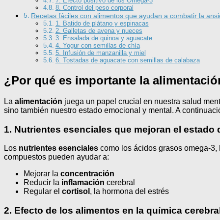
7. Efecto positivo de los Omega-3
8. Control del peso corporal
Recetas fáciles con alimentos que ayudan a combatir la ans
1. Batido de plátano y espinacas
2. Galletas de avena y nueces
3. Ensalada de quinoa y aguacate
4. Yogur con semillas de chía
5. Infusión de manzanilla y miel
6. Tostadas de aguacate con semillas de calabaza
¿Por qué es importante la alimentación
La
alimentación
juega un papel crucial en nuestra salud ment
sino también nuestro estado emocional y mental. A continuaci
1. Nutrientes esenciales que mejoran el estado
Los
nutrientes esenciales
como los ácidos grasos omega-3, la
compuestos pueden ayudar a:
Mejorar la
concentración
Reducir la
inflamación
cerebral
Regular el
cortisol
, la hormona del estrés
2. Efecto de los alimentos en la química cerebra