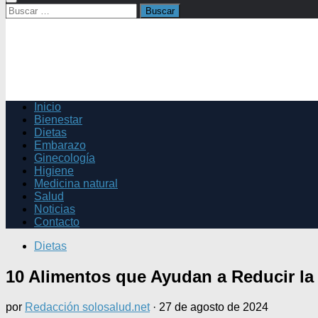
Buscar:
Inicio
Bienestar
Dietas
Embarazo
Ginecología
Higiene
Medicina natural
Salud
Noticias
Contacto
Dietas
10 Alimentos que Ayudan a Reducir la 
por
Redacción solosalud.net
·
27 de agosto de 2024