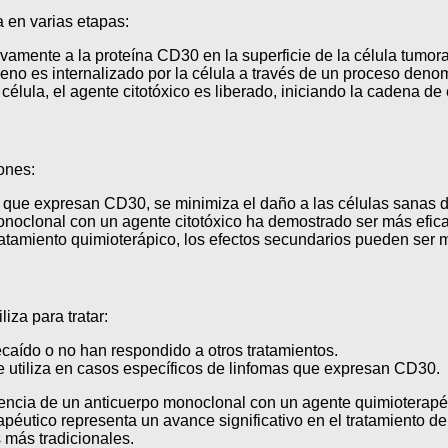
 en varias etapas:
vamente a la proteína CD30 en la superficie de la célula tumoral,
ígeno es internalizado por la célula a través de un proceso deno
 célula, el agente citotóxico es liberado, iniciando la cadena de 
ones:
las que expresan CD30, se minimiza el daño a las células sanas 
onoclonal con un agente citotóxico ha demostrado ser más efic
tratamiento quimioterápico, los efectos secundarios pueden ser
za para tratar:
ecaído o no han respondido a otros tratamientos.
e utiliza en casos específicos de linfomas que expresan CD30.
cia de un anticuerpo monoclonal con un agente quimioterapéuti
éutico representa un avance significativo en el tratamiento de
 más tradicionales.