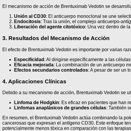
El mecanismo de acción de Brentuximab Vedotin se desarrolla
Unión al CD30
: El anticuerpo monoclonal se une selecti
Endocitosis
: Tras la unión, el complejo anticuerpo-ant
Liberación del agente citotóxico
: Una vez dentro de la
3. Resultados del Mecanismo de Acción
El efecto de Brentuximab Vedotin es importante por varias raz
Especificidad
: Al dirigirse específicamente a las célu
Eficacia mejorada
: La combinación de un anticuerpo m
Efectos secundarios controlados
: A pesar de ser un 
4. Aplicaciones Clínicas
Debido a su mecanismo de acción, Brentuximab Vedotin se utili
Linfoma de Hodgkin
: Es eficaz en pacientes que han r
Linfomas anaplásicos de grandes células
: También s
En resumen, el Brentuximab Vedotin actúa combinando la poten
cancerosas que expresan el antígeno CD30. Este enfoque terap
potencialmente menos tóxica en comparación con las terapias