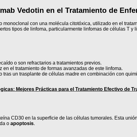
imab Vedotin en el Tratamiento de Enf
monoclonal con una molécula citotóxica, utilizado en el trata
tos tipos de linfoma, particularmente linfomas de células T y 
ecaído o son refractarios a tratamientos previos.
az en el tratamiento de formas avanzadas de este linfoma.
o tras un trasplante de células madre en combinación con quimio
gicas: Mejores Prácticas para el Tratamiento Efectivo de T
eína CD30 en la superficie de las células tumorales. Esta unión
ada o
apoptosis
.