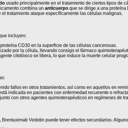
ado
usado principalmente en el tratamiento de ciertos tipos de cá
edicamento combina un
anticuerpo
que se dirige a una proteína
e el tratamiento ataque específicamente las células malignas.
que incluyen:
 proteína CD30 en la superficie de las células cancerosas.
izado por la célula, llevando consigo el fármaco quimioterapéut
agente citotóxico se libera, lo que induce la muerte celular pro
as:
ido fallos en otros tratamientos, así como en aquellos en remis
está indicada en pacientes con enfermedad recurrente o refracta
unto con otros agentes quimioterapéuticos en regímenes de tra
o, Brentuximab Vedotin puede tener efectos secundarios. Algun