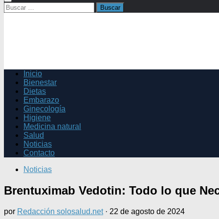
Buscar:
Inicio
Bienestar
Dietas
Embarazo
Ginecología
Higiene
Medicina natural
Salud
Noticias
Contacto
Noticias
Brentuximab Vedotin: Todo lo que Nec
por
Redacción solosalud.net
·
22 de agosto de 2024