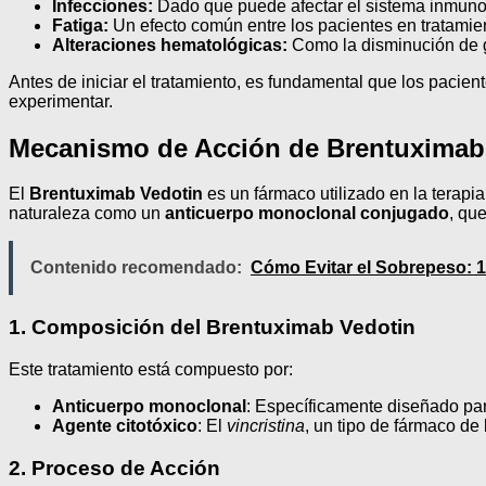
Infecciones:
Dado que puede afectar el sistema inmuno
Fatiga:
Un efecto común entre los pacientes en tratamie
Alteraciones hematológicas:
Como la disminución de g
Antes de iniciar el tratamiento, es fundamental que los pacie
experimentar.
Mecanismo de Acción de Brentuximab
El
Brentuximab Vedotin
es un fármaco utilizado en la terapi
naturaleza como un
anticuerpo monoclonal conjugado
, qu
Contenido recomendado:
Cómo Evitar el Sobrepeso: 1
1. Composición del Brentuximab Vedotin
Este tratamiento está compuesto por:
Anticuerpo monoclonal
: Específicamente diseñado par
Agente citotóxico
: El
vincristina
, un tipo de fármaco de 
2. Proceso de Acción