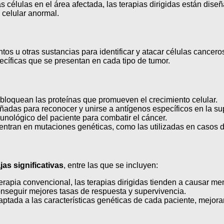
s células en el área afectada, las terapias dirigidas están dise
 celular anormal.
ntos u otras sustancias para identificar y atacar células cance
ecíficas que se presentan en cada tipo de tumor.
oquean las proteínas que promueven el crecimiento celular.
adas para reconocer y unirse a antígenos específicos en la sup
munológico del paciente para combatir el cáncer.
entran en mutaciones genéticas, como las utilizadas en casos
jas significativas
, entre las que se incluyen:
erapia convencional, las terapias dirigidas tienden a causar me
onseguir mejores tasas de respuesta y supervivencia.
ptada a las características genéticas de cada paciente, mejoran