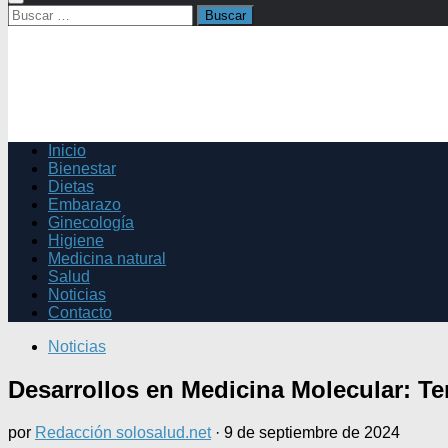
Buscar:
Inicio
Bienestar
Dietas
Embarazo
Ginecología
Higiene
Medicina natural
Salud
Noticias
Contacto
Noticias
Desarrollos en Medicina Molecular: Te
por
Redacción solosalud.net
·
9 de septiembre de 2024