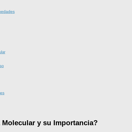
rmedades
lar
so
nes
 Molecular y su Importancia?