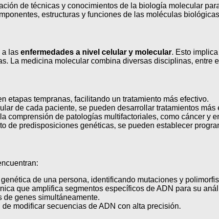
icación de técnicas y conocimientos de la biología molecular pa
ponentes, estructuras y funciones de las moléculas biológicas
 a las
enfermedades a nivel celular y molecular
. Esto implic
ías. La medicina molecular combina diversas disciplinas, entre el
n etapas tempranas, facilitando un tratamiento más efectivo.
lar de cada paciente, se pueden desarrollar tratamientos más e
a comprensión de patologías multifactoriales, como cáncer y
nto de predisposiciones genéticas, se pueden establecer prog
encuentran:
genética de una persona, identificando mutaciones y polimorfi
nica que amplifica segmentos específicos de ADN para su análi
s de genes simultáneamente.
d de modificar secuencias de ADN con alta precisión.