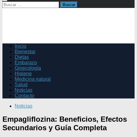
Buscar:
Inicio
Bienestar
Dietas
Embarazo
Ginecología
Higiene
Medicina natural
Salud
Noticias
Contacto
Noticias
Empagliflozina: Beneficios, Efectos
Secundarios y Guía Completa