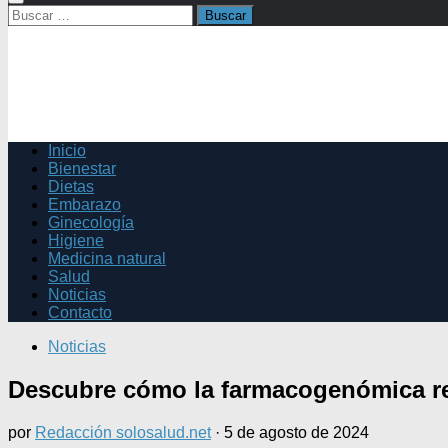
Buscar:
Inicio
Bienestar
Dietas
Embarazo
Ginecología
Higiene
Medicina natural
Salud
Noticias
Contacto
Noticias
Descubre cómo la farmacogenómica rev
por
Redacción solosalud.net
·
5 de agosto de 2024