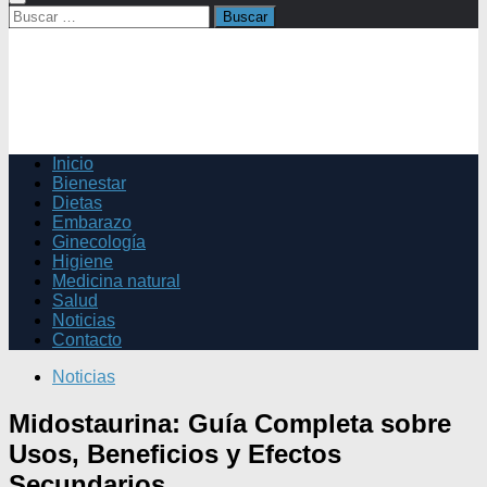
Buscar:
Inicio
Bienestar
Dietas
Embarazo
Ginecología
Higiene
Medicina natural
Salud
Noticias
Contacto
Noticias
Midostaurina: Guía Completa sobre
Usos, Beneficios y Efectos
Secundarios