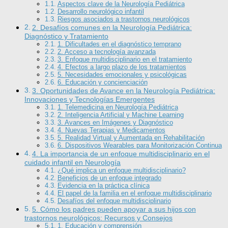
Aspectos clave de la Neurología Pediátrica
Desarrollo neurológico infantil
Riesgos asociados a trastornos neurológicos
2. Desafíos comunes en la Neurología Pediátrica:
Diagnóstico y Tratamiento
1. Dificultades en el diagnóstico temprano
2. Acceso a tecnología avanzada
3. Enfoque multidisciplinario en el tratamiento
4. Efectos a largo plazo de los tratamientos
5. Necesidades emocionales y psicológicas
6. Educación y concienciación
3. Oportunidades de Avance en la Neurología Pediátrica:
Innovaciones y Tecnologías Emergentes
1. Telemedicina en Neurología Pediátrica
2. Inteligencia Artificial y Machine Learning
3. Avances en Imágenes y Diagnóstico
4. Nuevas Terapias y Medicamentos
5. Realidad Virtual y Aumentada en Rehabilitación
6. Dispositivos Wearables para Monitorización Continua
4. La importancia de un enfoque multidisciplinario en el
cuidado infantil en Neurología
¿Qué implica un enfoque multidisciplinario?
Beneficios de un enfoque integrado
Evidencia en la práctica clínica
El papel de la familia en el enfoque multidisciplinario
Desafíos del enfoque multidisciplinario
5. Cómo los padres pueden apoyar a sus hijos con
trastornos neurológicos: Recursos y Consejos
1. Educación y comprensión