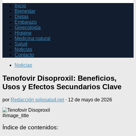
Inicio
Bienestar
Dietas
Embarazo
Ginecología
Higiene
Medicina natural
Salud
Noticias
Contacto
Noticias
Tenofovir Disoproxil: Beneficios,
Usos y Efectos Secundarios Clave
por
Redacción solosalud.net
·
12 de mayo de 2026
#image_title
Índice de contenidos: