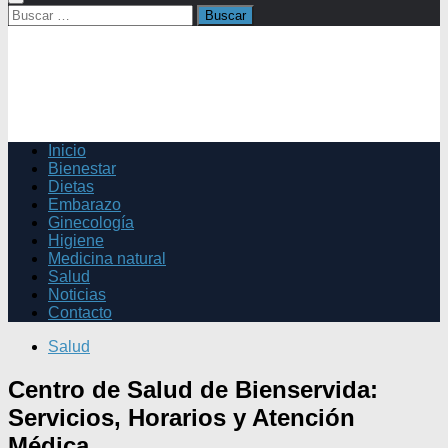
Buscar:
Inicio
Bienestar
Dietas
Embarazo
Ginecología
Higiene
Medicina natural
Salud
Noticias
Contacto
Salud
Centro de Salud de Bienservida:
Servicios, Horarios y Atención
Médica