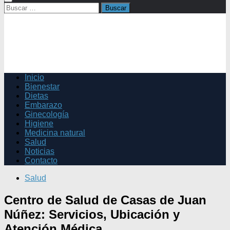
Buscar:
Inicio
Bienestar
Dietas
Embarazo
Ginecología
Higiene
Medicina natural
Salud
Noticias
Contacto
Salud
Centro de Salud de Casas de Juan
Núñez: Servicios, Ubicación y
Atención Médica