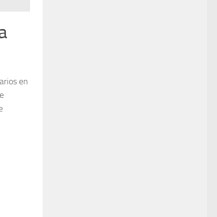
a
arios en
ue
e