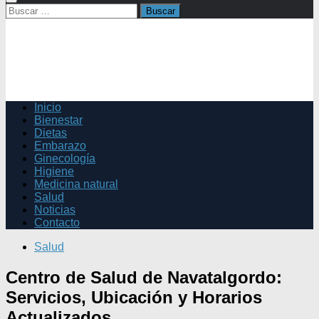
Buscar:
Inicio
Bienestar
Dietas
Embarazo
Ginecología
Higiene
Medicina natural
Salud
Noticias
Contacto
Salud
Centro de Salud de Navatalgordo:
Servicios, Ubicación y Horarios
Actualizados