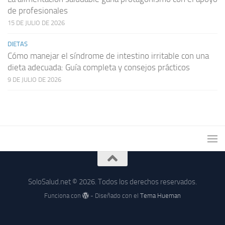
de profesionales
15 DE JULIO DE 2026
DIETAS
Cómo manejar el síndrome de intestino irritable con una
dieta adecuada: Guía completa y consejos prácticos
9 DE JULIO DE 2026
SoloSalud.net © 2026. Todos los derechos reservados.
Funciona con
- Diseñado con el
Tema Hueman