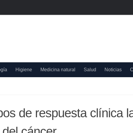
ogía
Higiene
Medicina natural
Salud
Noticias
C
s de respuesta clínica la
 del cáncer