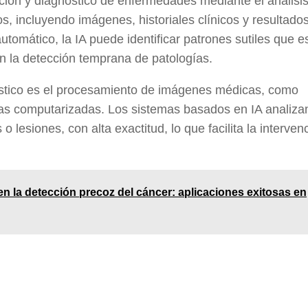
tección y diagnóstico de enfermedades mediante el análisi
 incluyendo imágenes, historiales clínicos y resultado
automático, la IA puede identificar patrones sutiles que 
en la detección temprana de patologías.
stico es el procesamiento de imágenes médicas, como
ías computarizadas. Los sistemas basados en IA analiza
esiones, con alta exactitud, lo que facilita la interven
en la detección precoz del cáncer: aplicaciones exitosas en