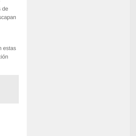
s
s de
escapan
n estas
ción