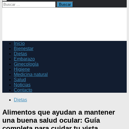
Buscar:
Inicio
Bienestar
Dietas
Embarazo
Ginecología
Higiene
Medicina natural
Salud
Noticias
Contacto
Dietas
Alimentos que ayudan a mantener
una buena salud ocular: Guía
completa para cuidar tu vista