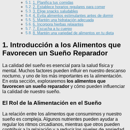
1. Planifica tus comidas
2. Establece horarios regulares para comer
3. Elige snacks saludables
4. Evita alimentos estimulantes antes de dormir
5. Mantén una hidratación adecuada
6. Incorpora hierbas relajantes
7. Escucha a tu cuerpo
8. Mantén una variedad de alimentos en tu dieta
1. Introducción a los Alimentos que
Favorecen un Sueño Reparador
La calidad del sueño es esencial para la salud física y
mental. Muchos factores pueden influir en nuestro descanso
nocturno, y uno de los más importantes es la alimentación.
En esta sección, exploraremos
los alimentos que
favorecen un sueño reparador
y cómo pueden influenciar
la calidad de nuestro sueño.
El Rol de la Alimentación en el Sueño
La relación entre los alimentos que consumimos y nuestro
sueño es compleja. Algunos nutrientes pueden ayudar a
regular los ritmos circadianos, mientras que otros pueden
contribuir a la relajación y a reducir los niveles de ansiedad.