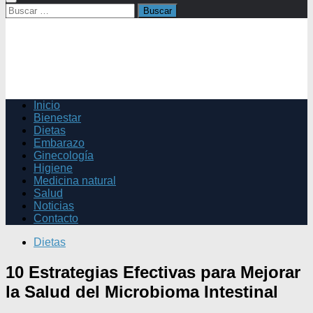
Buscar:
Inicio
Bienestar
Dietas
Embarazo
Ginecología
Higiene
Medicina natural
Salud
Noticias
Contacto
Dietas
10 Estrategias Efectivas para Mejorar
la Salud del Microbioma Intestinal