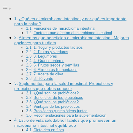
¿Qué es el microbioma intestinal y por qué es importante
para la salud?
Funciones del microbioma intestinal
Factores que afectan al microbioma intestinal
Alimentos que benefician el microbioma intestinal: Mejores
opciones para tu dieta
1. Yogur y productos lácteos
2. Frutas y verduras
3. Legumbres
4. Granos enteros
5. Frutos secos y semillas
6. Alimentos fermentados
7. Aceite de oliva
8. Té verde
Suplementos para la salud intestinal: Probióticos y
prebióticos que debes conocer
¿Qué son los probióticos?
Beneficios de los probióticos
¿Qué son los prebióticos?
Ventajas de los prebióticos
Probióticos y prebióticos juntos
Recomendaciones para la suplementación
Estilo de vida saludable: Hábitos que promueven un
microbioma intestinal equilibrado
Dieta rica en fibra