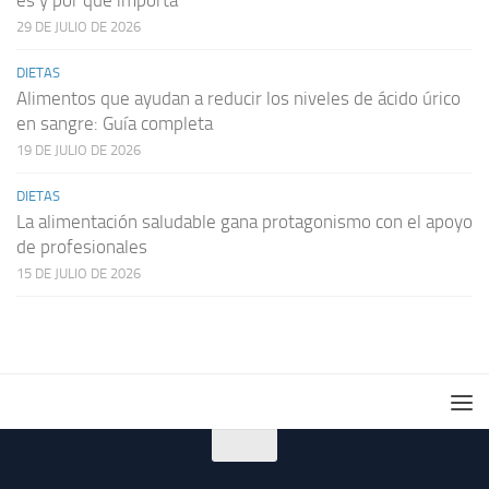
es y por qué importa
29 DE JULIO DE 2026
DIETAS
Alimentos que ayudan a reducir los niveles de ácido úrico
en sangre: Guía completa
19 DE JULIO DE 2026
DIETAS
La alimentación saludable gana protagonismo con el apoyo
de profesionales
15 DE JULIO DE 2026