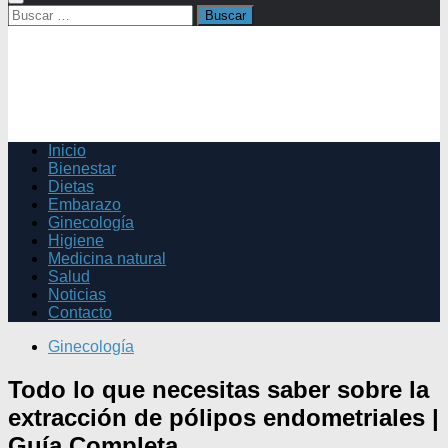
Buscar:
Inicio
Bienestar
Dietas
Embarazo
Ginecología
Higiene
Medicina natural
Salud
Noticias
Contacto
Ginecología
Todo lo que necesitas saber sobre la
extracción de pólipos endometriales |
Guía Completa