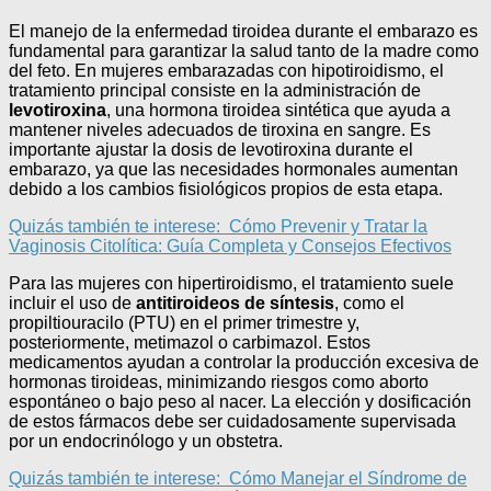
El manejo de la enfermedad tiroidea durante el embarazo es
fundamental para garantizar la salud tanto de la madre como
del feto. En mujeres embarazadas con hipotiroidismo, el
tratamiento principal consiste en la administración de
levotiroxina
, una hormona tiroidea sintética que ayuda a
mantener niveles adecuados de tiroxina en sangre. Es
importante ajustar la dosis de levotiroxina durante el
embarazo, ya que las necesidades hormonales aumentan
debido a los cambios fisiológicos propios de esta etapa.
Quizás también te interese:
Cómo Prevenir y Tratar la
Vaginosis Citolítica: Guía Completa y Consejos Efectivos
Para las mujeres con hipertiroidismo, el tratamiento suele
incluir el uso de
antitiroideos de síntesis
, como el
propiltiouracilo (PTU) en el primer trimestre y,
posteriormente, metimazol o carbimazol. Estos
medicamentos ayudan a controlar la producción excesiva de
hormonas tiroideas, minimizando riesgos como aborto
espontáneo o bajo peso al nacer. La elección y dosificación
de estos fármacos debe ser cuidadosamente supervisada
por un endocrinólogo y un obstetra.
Quizás también te interese:
Cómo Manejar el Síndrome de