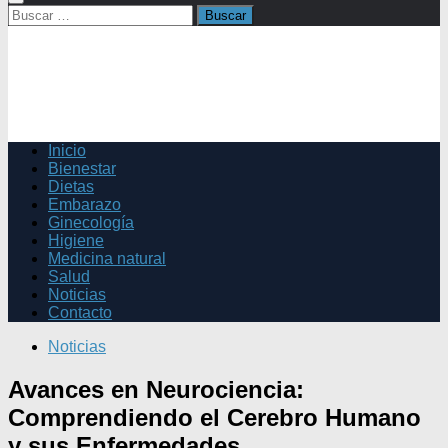
Buscar:
Inicio
Bienestar
Dietas
Embarazo
Ginecología
Higiene
Medicina natural
Salud
Noticias
Contacto
Noticias
Avances en Neurociencia:
Comprendiendo el Cerebro Humano
y sus Enfermedades