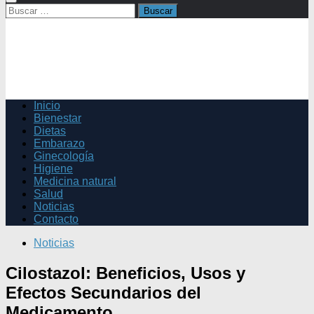
Buscar:
Inicio
Bienestar
Dietas
Embarazo
Ginecología
Higiene
Medicina natural
Salud
Noticias
Contacto
Noticias
Cilostazol: Beneficios, Usos y
Efectos Secundarios del
Medicamento