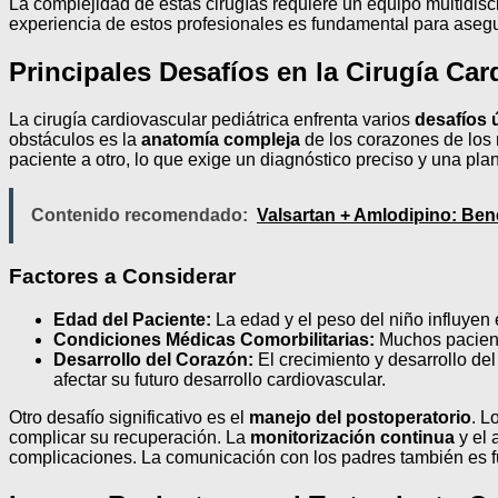
La complejidad de estas cirugías requiere un equipo multidisci
experiencia de estos profesionales es fundamental para asegur
Principales Desafíos en la Cirugía Car
La cirugía cardiovascular pediátrica enfrenta varios
desafíos 
obstáculos es la
anatomía compleja
de los corazones de los 
paciente a otro, lo que exige un diagnóstico preciso y una plan
Contenido recomendado:
Valsartan + Amlodipino: Ben
Factores a Considerar
Edad del Paciente:
La edad y el peso del niño influyen e
Condiciones Médicas Comorbilitarias:
Muchos paciente
Desarrollo del Corazón:
El crecimiento y desarrollo de
afectar su futuro desarrollo cardiovascular.
Otro desafío significativo es el
manejo del postoperatorio
. L
complicar su recuperación. La
monitorización continua
y el 
complicaciones. La comunicación con los padres también es fu