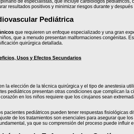
plinario de especialistas, que incluye cardiólogos pediátricos,
ar resultados positivos y minimizar riesgos durante y después 
diovascular Pediátrica
únicos
que requieren un enfoque especializado y una gran exper
niños, que a menudo presentan malformaciones congénitas. Est
ificación quirúrgica detallada.
eficios, Usos y Efectos Secundarios
n la elección de la técnica quirúrgica y el tipo de anestesia util
s pediátricos presentan otras condiciones que complican la cir
l corazón en los niños requiere que los cirujanos sean extrem
os pacientes pediátricos pueden tener respuestas fisiológicas di
ajuste de los tratamientos son esenciales para asegurar que l
ndamental, ya que su comprensión del proceso puede influir en