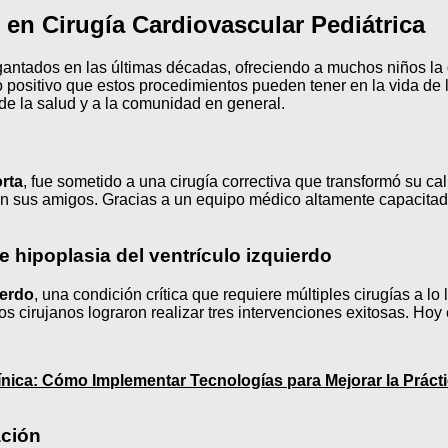
 en Cirugía Cardiovascular Pediátrica
antados en las últimas décadas, ofreciendo a muchos niños la o
o positivo que estos procedimientos pueden tener en la vida de 
e la salud y a la comunidad en general.
rta
, fue sometido a una cirugía correctiva que transformó su c
con sus amigos. Gracias a un equipo médico altamente capacitado
e hipoplasia del ventrículo izquierdo
ierdo
, una condición crítica que requiere múltiples cirugías a lo
los cirujanos lograron realizar tres intervenciones exitosas. Ho
línica: Cómo Implementar Tecnologías para Mejorar la Práct
ación