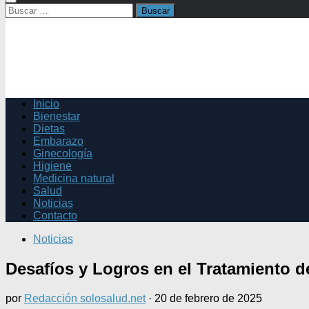
Buscar:
Inicio
Bienestar
Dietas
Embarazo
Ginecología
Higiene
Medicina natural
Salud
Noticias
Contacto
Noticias
Desafíos y Logros en el Tratamiento 
por
Redacción solosalud.net
·
20 de febrero de 2025