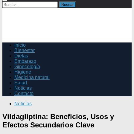
Buscar:
Inicio
Bienestar
Dietas
Embarazo
Ginecología
Higiene
Medicina natural
Salud
Noticias
Contacto
Noticias
Vildagliptina: Beneficios, Usos y
Efectos Secundarios Clave