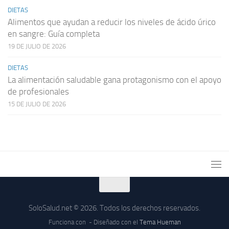
DIETAS
Alimentos que ayudan a reducir los niveles de ácido úrico
en sangre: Guía completa
19 DE JULIO DE 2026
DIETAS
La alimentación saludable gana protagonismo con el apoyo
de profesionales
15 DE JULIO DE 2026
SoloSalud.net © 2026. Todos los derechos reservados.
Funciona con
- Diseñado con el
Tema Hueman