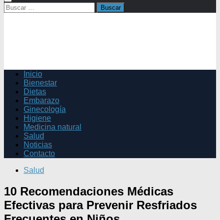
Buscar:
Inicio
Bienestar
Dietas
Embarazo
Ginecología
Higiene
Medicina natural
Salud
Noticias
Contacto
Salud
10 Recomendaciones Médicas
Efectivas para Prevenir Resfriados
Frecuentes en Niños