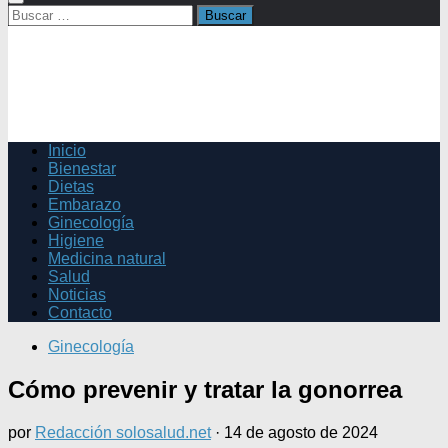
Buscar:
Inicio
Bienestar
Dietas
Embarazo
Ginecología
Higiene
Medicina natural
Salud
Noticias
Contacto
Ginecología
Cómo prevenir y tratar la gonorrea
por
Redacción solosalud.net
·
14 de agosto de 2024