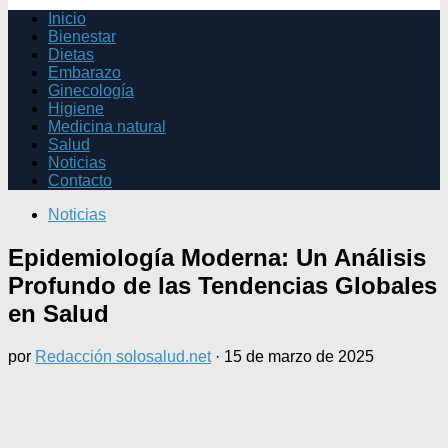
Inicio
Bienestar
Dietas
Embarazo
Ginecología
Higiene
Medicina natural
Salud
Noticias
Contacto
Noticias
Epidemiología Moderna: Un Análisis
Profundo de las Tendencias Globales
en Salud
por
Redacción solosalud.net
·
15 de marzo de 2025