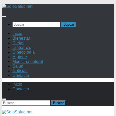
Saltar
al
contenido
Buscar:
Inicio
Bienestar
Dietas
Embarazo
Ginecología
Higiene
Medicina natural
Salud
Noticias
Contacto
Inicio
Contacto
Buscar: