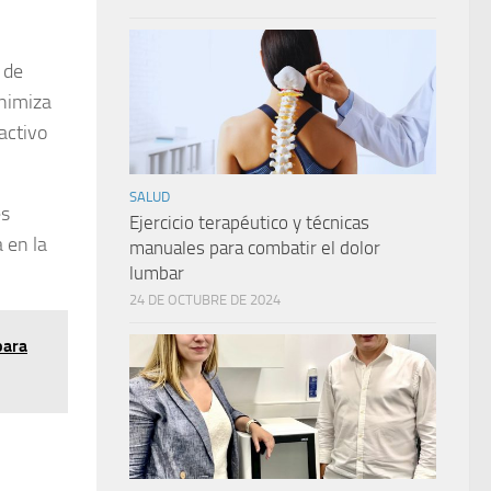
 de
inimiza
activo
SALUD
es
Ejercicio terapéutico y técnicas
 en la
manuales para combatir el dolor
lumbar
24 DE OCTUBRE DE 2024
para