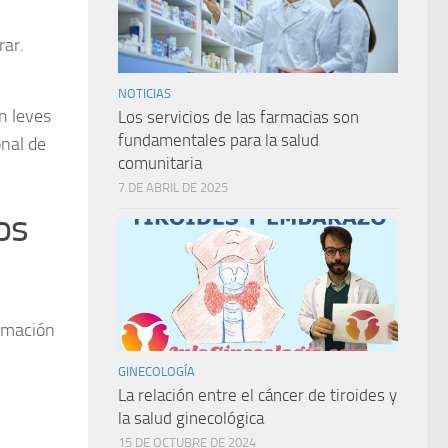
rar.
NOTICIAS
n leves
Los servicios de las farmacias son
fundamentales para la salud
onal de
comunitaria
7 DE ABRIL DE 2025
os
lamación
GINECOLOGÍA
La relación entre el cáncer de tiroides y
la salud ginecológica
15 DE OCTUBRE DE 2024